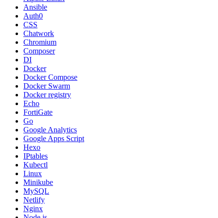
Ansible
Auth0
CSS
Chatwork
Chromium
Composer
DI
Docker
Docker Compose
Docker Swarm
Docker registry
Echo
FortiGate
Go
Google Analytics
Google Apps Script
Hexo
IPtables
Kubectl
Linux
Minikube
MySQL
Netlify
Nginx
Node.js