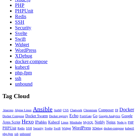
PHP
PHPUnit
Redis
SSH
Security
Svelte
Swift
Widget
WordPress
XDebug
docker-compose
kubectl
php-fpm
ssh
unbound
Tag Cloud
Ansible
Docker
Composer
.htaccess
Alpine Linux
Auth0
CSS
Chatwork
Chromium
DI
Echo
Docker Swarm
Go
Google
Docker Compose
Docker registry
FortiGate
Google Analytics
Hexo
Apps Script
IPtables
Kubectl
Netlify
Nginx
Linux
Minikube
MySQL
Node.js
PHP
WordPress
PHPUnit
Redis
SSH
Security
Svelte
Swift
Widget
XDebug
docker-compose
kubectl
php-fpm
ssh
unbound