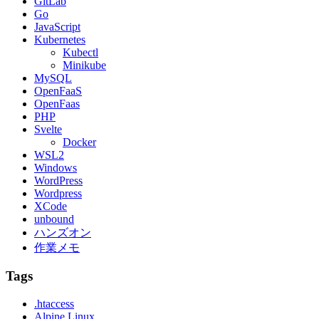
GitLab
Go
JavaScript
Kubernetes
Kubectl
Minikube
MySQL
OpenFaaS
OpenFaas
PHP
Svelte
Docker
WSL2
Windows
WordPress
Wordpress
XCode
unbound
ハンズオン
作業メモ
Tags
.htaccess
Alpine Linux