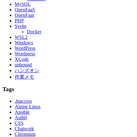
MySQL
OpenFaaS
OpenFaas
PHP
Svelte
Docker
WSL2
Windows
WordPress
Wordpress
XCode
unbound
ハンズオン
作業メモ
Tags
.htaccess
Alpine Linux
Ansible
Auth0
CSS
Chatwork
Chromium