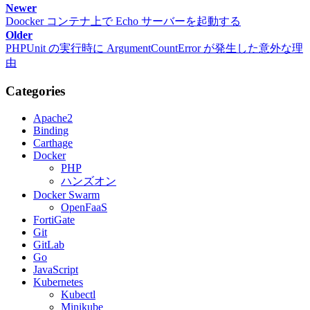
Newer
Doocker コンテナ上で Echo サーバーを起動する
Older
PHPUnit の実行時に ArgumentCountError が発生した意外な理
由
Categories
Apache2
Binding
Carthage
Docker
PHP
ハンズオン
Docker Swarm
OpenFaaS
FortiGate
Git
GitLab
Go
JavaScript
Kubernetes
Kubectl
Minikube