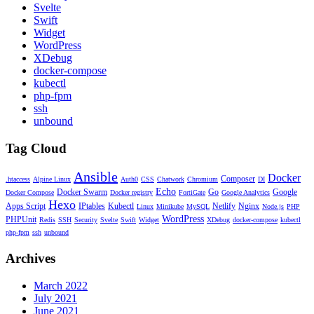
Svelte
Swift
Widget
WordPress
XDebug
docker-compose
kubectl
php-fpm
ssh
unbound
Tag Cloud
Ansible
Docker
Composer
.htaccess
Alpine Linux
Auth0
CSS
Chatwork
Chromium
DI
Echo
Docker Swarm
Go
Google
Docker Compose
Docker registry
FortiGate
Google Analytics
Hexo
Apps Script
IPtables
Kubectl
Netlify
Nginx
Linux
Minikube
MySQL
Node.js
PHP
WordPress
PHPUnit
Redis
SSH
Security
Svelte
Swift
Widget
XDebug
docker-compose
kubectl
php-fpm
ssh
unbound
Archives
March 2022
July 2021
June 2021