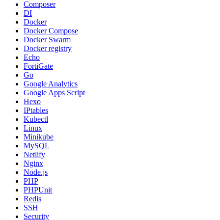
Composer
DI
Docker
Docker Compose
Docker Swarm
Docker registry
Echo
FortiGate
Go
Google Analytics
Google Apps Script
Hexo
IPtables
Kubectl
Linux
Minikube
MySQL
Netlify
Nginx
Node.js
PHP
PHPUnit
Redis
SSH
Security