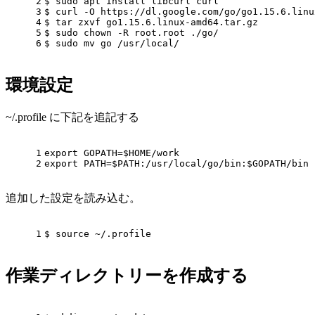
2
$
 sudo apt install libcurl curl
3
$
 curl -O https://dl.google.com/go/go1.15.6.linu
4
$
 tar zxvf go1.15.6.linux-amd64.tar.gz
5
$
 sudo chown -R root.root ./go/
6
$
 sudo mv go /usr/
local
/
環境設定
~/.profile に下記を追記する
1
export GOPATH=$HOME/work
2
export PATH=$PATH:/usr/local/go/bin:$GOPATH/bin
追加した設定を読み込む。
1
$
source
 ~/.profile
作業ディレクトリーを作成する