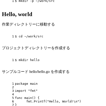
1
$
 mkdir -p ~/work/src
Hello, world
作業ディレクトリーに移動する
1
$
cd
 ~/work/src
プロジェクトディレクトリーを作成する
1
$
 mkdir hello
サンプルコード hello/hello.go を作成する
1
package
 main
2
3
import
"fmt"
4
5
func
main
()
 {
6
      fmt.Printf(
"Hello, World!\n"
)
7
}