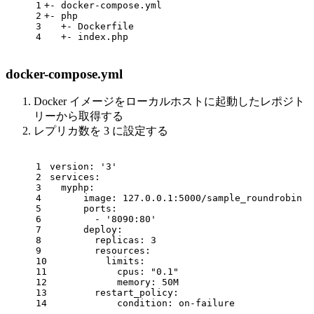
1
+- docker-compose.yml
2
+- php
3
   +- Dockerfile
4
   +- index.php
docker-compose.yml
Docker イメージをローカルホストに起動したレポジト
リーから取得する
レプリカ数を 3 に設定する
1
version:
'3'
2
services:
3
myphp:
4
image:
127.0
.0
.1
:5000/sample_roundrobin
5
ports:
6
-
'8090:80'
7
deploy:
8
replicas:
3
9
resources:
10
limits:
11
cpus:
"0.1"
12
memory:
50M
13
restart_policy:
14
condition:
on-failure