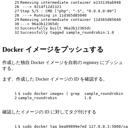
25
Removing intermediate container e233139ab948
26
 ---> 9214f12d1321
27
Step 5/5 : CMD [
"php"
, 
"-S"
, 
"0.0.0.0:80"
]
28
 ---> Running 
in
 11d365d85040
29
Removing intermediate container 11d365d85040
30
---> 96a3b12365dc
31
Successfully built 96a3b12365dc
32
Successfully tagged sample_roundrobin:1.0
Docker イメージをプッシュする
作成した独自 Docker イメージを自前の registory にプッシュ
する。
まず、作成した Docker イメージの ID を確認する。
1
$ sudo docker images | grep  sample_roundrobin
2
sample_roundrobin            1.0                
確認したイメージの ID に対してタグ付けする
1
$ sudo docker tag bea09899e7ed 127.0.0.1:5000/sa