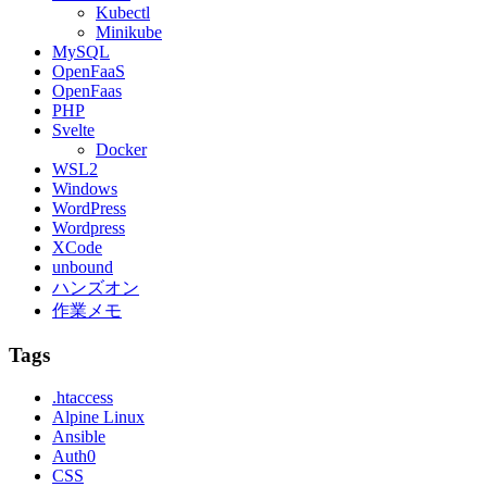
Kubectl
Minikube
MySQL
OpenFaaS
OpenFaas
PHP
Svelte
Docker
WSL2
Windows
WordPress
Wordpress
XCode
unbound
ハンズオン
作業メモ
Tags
.htaccess
Alpine Linux
Ansible
Auth0
CSS