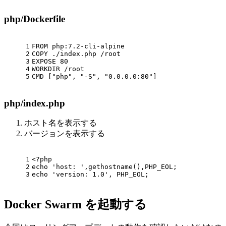
php/Dockerfile
1
FROM
 php:
7.2
-cli-alpine
2
COPY
 ./index.php /root
3
EXPOSE
80
4
WORKDIR
 /root
5
CMD
 [
"php"
, 
"-S"
, 
"0.0.0.0:80"
]
php/index.php
ホスト名を表示する
バージョンを表示する
1
<?php
2
echo
'host: '
,gethostname(),PHP_EOL;
3
echo
'version: 1.0'
, PHP_EOL;
Docker Swarm を起動する