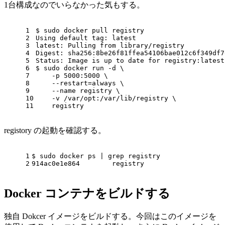
1台構成なのでいらなかった気もする。
1
$ sudo docker pull registry
2
Using default tag: latest
3
latest: Pulling from library/registry
4
Digest: sha256:8be26f81ffea54106bae012c6f349df7
5
Status: Image is up to date 
for
 registry:latest
6
$ sudo docker run -d \
7
    -p 5000:5000 \
8
    --restart=always \
9
    --name registry \
10
    -v /var/opt:/var/lib/registry \
11
    registry
registory の起動を確認する。
1
$ sudo docker ps | grep registry
2
914ac0e1e864        registry                    
Docker コンテナをビルドする
独自 Dokcer イメージをビルドする。今回はこのイメージを