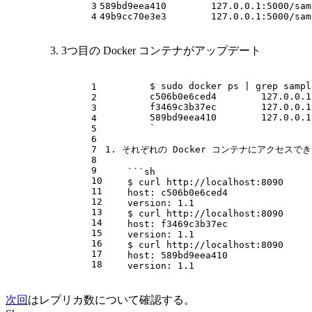
3
589bd9eea410        127.0.0.1:5000/sam
4
49b9cc70e3e3        127.0.0.1:5000/sam
3つ目の Docker コンテナがアップデート
        $ sudo docker ps | grep sampl
1
        c506b0e6ced4        127.0.0.1
2
        f3469c3b37ec        127.0.0.1
3
        589bd9eea410        127.0.0.1
4
        `
5
6
7
1. それぞれの Docker コンテナにアクセ
8
9
    ```sh
10
    $ curl http://localhost:8090
11
    host: c506b0e6ced4
12
    version: 1.1
13
    $ curl http://localhost:8090
14
    host: f3469c3b37ec
15
    version: 1.1
16
    $ curl http://localhost:8090
17
    host: 589bd9eea410
18
    version: 1.1
次回
はレプリカ数について確認する。