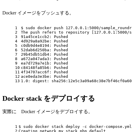
Docker イメージをプッシュする。
1
$ sudo docker push 127.0.0.1:5000/sample_roundr
2
The push refers to repository [127.0.0.1:5000/s
3
91a45ce1ccb2: Pushed
4
4d929a8a92be: Pushed
5
c0db9d4e8194: Pushed
6
52dab6d250ba: Pushed
7
29b45db51db4: Pushed
8
a672a047ada3: Pushed
9
ea7d729a7e1b: Pushed
10
c84148fa85b6: Pushed
11
4f34707acc6f: Pushed
12
ace0eda3e3be: Pushed
13
1.0: digest: sha256:12e5c3a09a68c38e7bf46cf0a60
Docker stack をデプロイする
実際に Docker イメージをデプロイする。
1
$ sudo docker stack deploy -c docker-compose.yml
2
Creating network my_stack_php_default