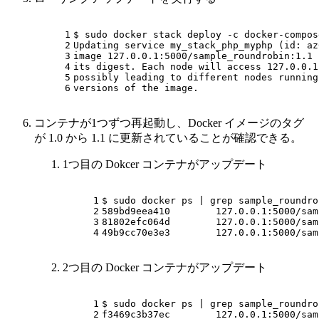
1
$ sudo docker stack deploy -c docker-compos
2
Updating service my_stack_php_myphp (id: az
3
image 127.0.0.1:5000/sample_roundrobin:1.1 
4
its digest. Each node will access 127.0.0.1
5
possibly leading to different nodes running
6
versions of the image.
コンテナが1つずつ再起動し、Docker イメージのタグ
が 1.0 から 1.1 に更新されていることが確認できる。
1つ目の Dokcer コンテナがアップデート
1
$ sudo docker ps | grep sample_roundro
2
589bd9eea410        127.0.0.1:5000/sam
3
81802efc064d        127.0.0.1:5000/sam
4
49b9cc70e3e3        127.0.0.1:5000/sam
2つ目の Docker コンテナがアップデート
1
$ sudo docker ps | grep sample_roundro
2
f3469c3b37ec        127.0.0.1:5000/sam