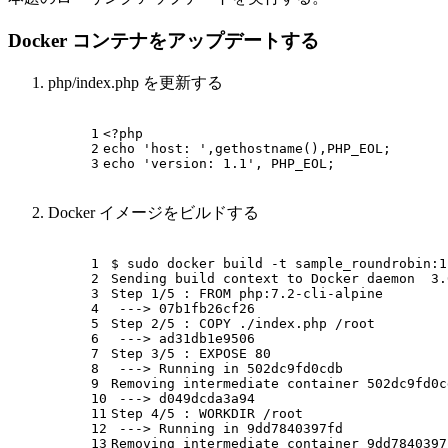
Docker コンテナをアップデートする
php/index.php を更新する
1
<?php
2
echo
'host: '
,gethostname(),PHP_EOL;
3
echo
'version: 1.1'
, PHP_EOL;
Docker イメージをビルドする
1
$ sudo docker build -t sample_roundrobin:1
2
Sending build context to Docker daemon  3.
3
Step 1/5 : FROM php:7.2-cli-alpine
4
 ---> 07b1fb26cf26
5
Step 2/5 : COPY ./index.php /root
6
 ---> ad31db1e9506
7
Step 3/5 : EXPOSE 80
8
 ---> Running 
in
 502dc9fd0cdb
9
Removing intermediate container 502dc9fd0c
10
 ---> d049dcda3a94
11
Step 4/5 : WORKDIR /root
12
 ---> Running 
in
 9dd7840397fd
13
Removing intermediate container 9dd7840397