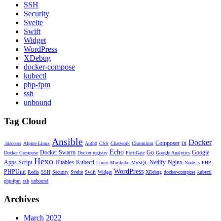
SSH
Security
Svelte
Swift
Widget
WordPress
XDebug
docker-compose
kubectl
php-fpm
ssh
unbound
Tag Cloud
Ansible
Docker
Composer
.htaccess
Alpine Linux
Auth0
CSS
Chatwork
Chromium
DI
Echo
Docker Swarm
Go
Google
Docker Compose
Docker registry
FortiGate
Google Analytics
Hexo
Apps Script
IPtables
Kubectl
Netlify
Nginx
Linux
Minikube
MySQL
Node.js
PHP
WordPress
PHPUnit
Redis
SSH
Security
Svelte
Swift
Widget
XDebug
docker-compose
kubectl
php-fpm
ssh
unbound
Archives
March 2022