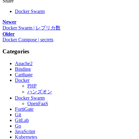
Share
Docker Swarm
Newer
Docker Swarm | レプリカ数
Older
Docker Compose | secrets
Categories
Apache2
Binding
Carthage
Docker
PHP
ハンズオン
Docker Swarm
OpenFaaS
FortiGate
Git
GitLab
Go
JavaScript
Kubernetes