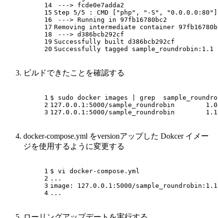
14
 ---> fcde0e7adda2
15
Step 5/5 : CMD [
"php"
, 
"-S"
, 
"0.0.0.0:80"
]
16
 ---> Running 
in
 97fb16780bc2
17
Removing intermediate container 97fb16780b
18
 ---> d386bcb292cf
19
Successfully built d386bcb292cf
20
Successfully tagged sample_roundrobin:1.1
ビルドできたことを確認する
1
$ sudo docker images | grep  sample_roundro
2
127.0.0.1:5000/sample_roundrobin        1.0
3
127.0.0.1:5000/sample_roundrobin        1.1
docker-compose.yml をversionアップした Dokcer イメー
ジを使用するように変更する
1
$ vi docker-compose.yml
2
...
3
image: 127.0.0.1:5000/sample_roundrobin:1.1
4
...
ローリングアップデートを実行する