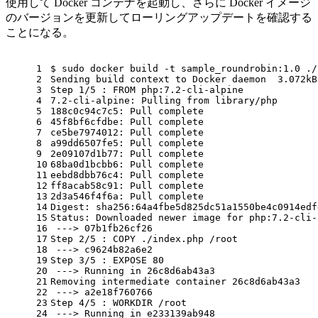
使用して Docker コンテナを起動し、さらに Docker イメージ
のバージョンを更新してローリングアップデートを確認する
ことになる。
1
$ sudo docker build -t sample_roundrobin:1.0 ./
2
Sending build context to Docker daemon  3.072kB
3
Step 1/5 : FROM php:7.2-cli-alpine
4
7.2-cli-alpine: Pulling from library/php
5
188c0c94c7c5: Pull complete
6
45f8bf6cfdbe: Pull complete
7
ce5be7974012: Pull complete
8
a99dd6507fe5: Pull complete
9
2e09107d1b77: Pull complete
10
68ba0d1bcbb6: Pull complete
11
eebd8dbb76c4: Pull complete
12
ff8acab58c91: Pull complete
13
2d3a546f4f6a: Pull complete
14
Digest: sha256:64a4fbe5d825dc51a1550be4c0914edf
15
Status: Downloaded newer image 
for
 php:7.2-cli-
16
 ---> 07b1fb26cf26
17
Step 2/5 : COPY ./index.php /root
18
 ---> c9624b82a6e2
19
Step 3/5 : EXPOSE 80
20
 ---> Running 
in
 26c8d6ab43a3
21
Removing intermediate container 26c8d6ab43a3
22
 ---> a2e18f760766
23
Step 4/5 : WORKDIR /root
24
 ---> Running 
in
 e233139ab948