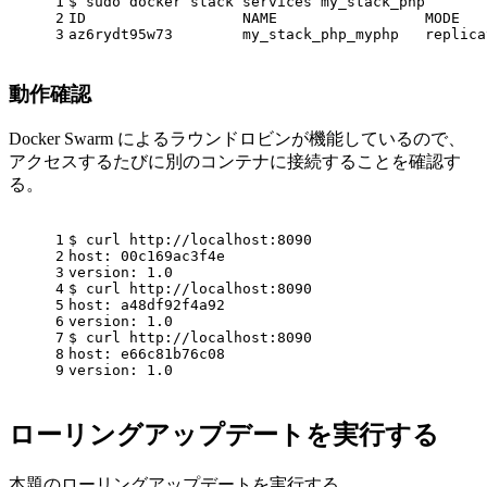
1
$ sudo docker stack services my_stack_php
2
ID                  NAME                 MODE   
3
az6rydt95w73        my_stack_php_myphp   replica
動作確認
Docker Swarm によるラウンドロビンが機能しているので、
アクセスするたびに別のコンテナに接続することを確認す
る。
1
$ curl http://localhost:8090
2
host: 00c169ac3f4e
3
version: 1.0
4
$ curl http://localhost:8090
5
host: a48df92f4a92
6
version: 1.0
7
$ curl http://localhost:8090
8
host: e66c81b76c08
9
version: 1.0
ローリングアップデートを実行する
本題のローリングアップデートを実行する。